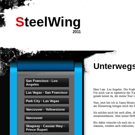
SteelWing
2011
Unterweg
San Francisco - Los
Angeles
Here I am. Los Angeles. Die Stadt
Las Vegas - San Francisco
Für mich war es irgendwie die 'Fa
gerade keiner da, der meine Tour v
Park City - Las Vegas
Nun, jetzt bin ich in Santa Monic
am Donnerstag bringen mich die F
Vancouver - Yellowstone
Ich möchte mich bei euch allen, di
zusammenfassen. Aber meine Hoffnu
Vancouver
Bis dahin wünsche ich euch ein sc
Skagway - Cassiar Hwy -
träumen, sondern auch realisieren.
Prince Rupert