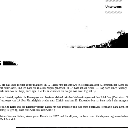
Unterwegs
s
, die das Ende meiner Touor markiert. In 12 Tagen fuhr ich auf 920 teils spektakulären Kilometern der Küste e
hrt heimwärts', und ich habe sie in allen Zügen genossen. In LA habe ich an einem 13. Tag noch einen 'Victor
erfilmen wollte. Naja, auch egal. Der Film würde eh nie so gut wie das Original :-)
a im Hostel, update die Homepage und beginne alsbald mit den Vorbereitungen auf den Rückflug (Kartonbox für
lugzeuge von LA über Philadelphia wieder nach Zürich, und am 23. Dezember bin ich kurz nach 8 uhr morgens 
e meine Reise aus der Distanz verfolgt haben für euer Interesse und eure stets positiven Feedbacks ganz herzli
ng ist gering, dass dies wirklich kurz wird :-)
hönes Weihnachtsfest, einen guten Rutsch ins 2012 und für all jene, die bereits mit Geldsparen begonnen haben
 Es lohnt sich!