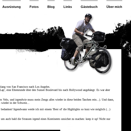
Ausrüstung
Fotos
Blog
Links
Gästebuch
Über mich
ntlang von San Francisco nach Los Angeles.
y Lap', eine Ehrenrunde über den Sunset Boulevard bis nach Hollywood angehängt. Es war aber
s Velo, und irgendwie muss mein Zeugs alles wieder in diese beiden Taschen rein...). Und dann,
wieder in der Schweiz...
ch bedanken! Irgendwann werde ich mit einem 'Best of' die Highlights so kurz wie möglich (...)
 um auch bald die Strassen irgend eines Kontinents unsicher zu machen: keep it up! Nicht nur